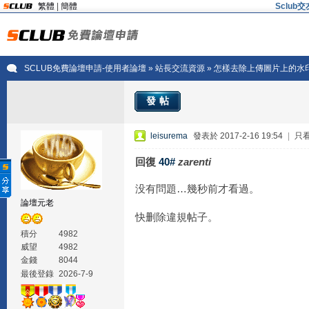
繁體
|
簡體
Sclu
SCLUB免費論壇申請-使用者論壇
»
站長交流資源
» 怎樣去除上傳圖片上的水
發帖
leisurema
發表於 2017-2-16 19:54
|
只
回復
40#
zarenti
没有問題…幾秒前才看過。
論壇元老
快删除違規帖子。
積分
4982
威望
4982
金錢
8044
最後登錄
2026-7-9