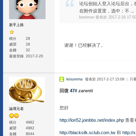
论坛创始人登入论坛后台，
在附件设置里，选中：不 ...
bonimon 發表於 2017-2-16 17:5
新手上路
積分
28
威望
28
谢谢！已经解决了。
金錢
32
最後登錄
2017-2-20
leisurema
發表於 2017-2-17 15:08
|
只
回復
47#
zarenti
您好
論壇元老
http://lori52.joinbbs.net/index.php
查看
積分
4982
威望
4982
http://blacksilk.sclub.com.tw
和
http:/
金錢
8044