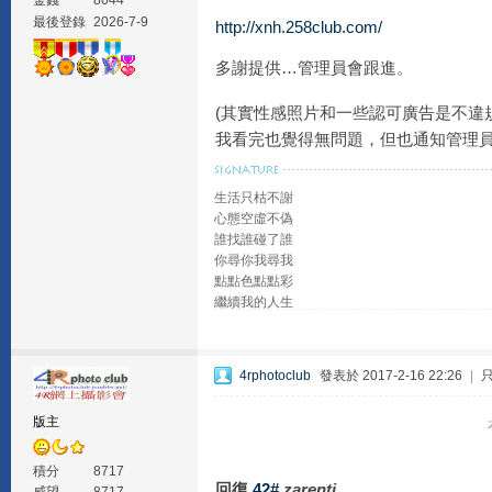
金錢
8044
最後登錄
2026-7-9
http://xnh.258club.com/
多謝提供…管理員會跟進。
(其實性感照片和一些認可廣告是不違規
我看完也覺得無問題，但也通知管理
生活只枯不謝
心態空虛不偽
誰找誰碰了誰
你尋你我尋我
點點色點點彩
繼續我的人生
4rphotoclub
發表於 2017-2-16 22:26
|
版主
積分
8717
回復
42#
zarenti