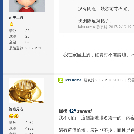
没有問題…幾秒前才看過。
新手上路
快删除違規帖子。
leisurema 發表於 2017-2-16 19:
積分
28
威望
28
金錢
32
最後登錄
2017-2-20
我在家里上的，確實打不開論壇。不
leisurema
發表於 2017-2-16 20:05
|
只
論壇元老
回復
42#
zarenti
我不明白，這個論壇排名第一的，內
積分
4982
威望
4982
還有這個論壇，廣告也不少，而且是