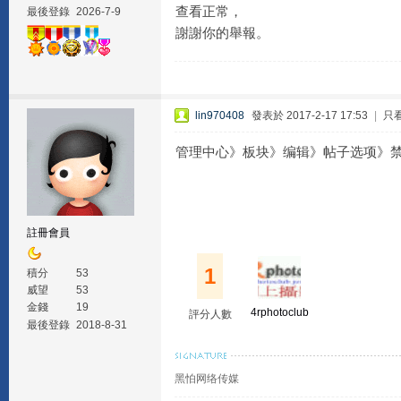
查看正常，
最後登錄
2026-7-9
謝謝你的舉報。
lin970408
發表於 2017-2-17 17:53
|
只
管理中心》板块》编辑》帖子选项》禁
註冊會員
1
積分
53
威望
53
金錢
19
4rphotoclub
評分人數
最後登錄
2018-8-31
黑怕网络传媒