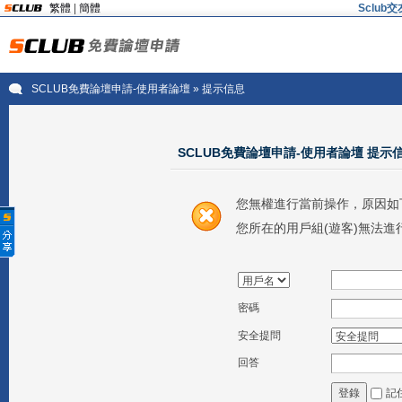
繁體
|
簡體
Sclu
SCLUB免費論壇申請-使用者論壇
» 提示信息
SCLUB免費論壇申請-使用者論壇 提示
您無權進行當前操作，原因如
您所在的用戶組(遊客)無法進
密碼
安全提問
回答
記
登錄