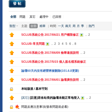
發帖
全部
問題
其它
處理中
已回答
類型
主題:
全部
精華
|
時間:
一天
兩天
周
月
季
|
熱門
SCLUB系統公告 2017/06/21 用戶權限修正
...
2
SCLUB-常見問題
...
2
3
4
5
6
..
8
SCLUB系統公告 2017/06/09 檢舉違規說明
...
2
SCLUB系統公告 2017/5/15 個人簽名檔系統修正
論壇60天內沒有經營將被刪除(101.6.8更新)
SCLUB系統公告 2017/06/01 論壇廣告說明
...
2
本站版規 / 基本守則
[
其它
]
[註意]若各站長的論壇未能正常地登入
...
2
問題反應注意事項(發表問題前必看)