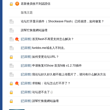
若新會員收不到認證信
版塊主題
论坛打开显示插件（ Shockwave Flash）已经崩溃，如何修复？
請幫忙恢復網站論壇
[
已回答
]
首页flash不再受支持怎么解决？
[
已回答
]
funbbs.me域名入不到去。
[
已回答
]
如何变更论坛URL？
[
已回答
]
申请恢复XShow 首頁N格 v1.2.70插件
[
已回答
]
我论坛好久好久都不能上传图片了，请问有什么解决方法
[
已回答
]
求助帖：论坛怎么打不开了？
[
已回答
]
论坛进不去了
[
已回答
]
請幫忙恢復網站論壇