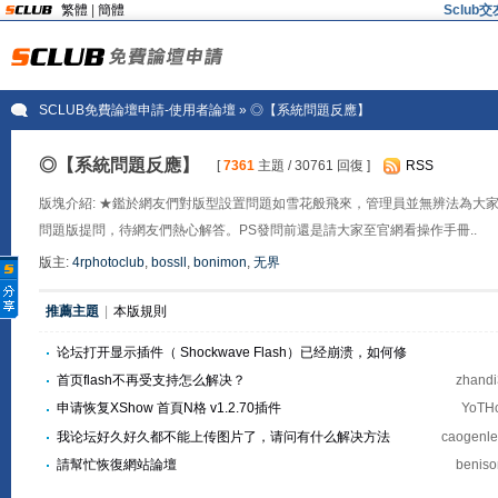
繁體
|
簡體
Sclu
SCLUB免費論壇申請-使用者論壇
» ◎【系統問題反應】
◎【系統問題反應】
[
7361
主題 / 30761 回復 ]
RSS
版塊介紹: ★鑑於網友們對版型設置問題如雪花般飛來，管理員並無辨法為大
問題版提問，待網友們熱心解答。PS發問前還是請大家至官網看操作手冊..
版主:
4rphotoclub
,
bossll
,
bonimon
,
无界
推薦主題
|
本版規則
论坛打开显示插件（ Shockwave Flash）已经崩溃，如何修
复？
首页flash不再受支持怎么解决？
zhand
申请恢复XShow 首頁N格 v1.2.70插件
YoT
我论坛好久好久都不能上传图片了，请问有什么解决方法
caogenl
請幫忙恢復網站論壇
benis