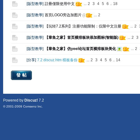
[
版型教學
]
註冊僅限使用中文
...
2
3
4
5
6
..
18
[
版型教學
]
首页LOGO旁边加图片
...
2
[
版型教學
]
【玩转7.2系列】注册功能限制：仅限中文注册
...
2
[
版型教學
]
【章鱼之家】首页横排板块添加图标(智能版)
...
2
3
[
版型教學
]
【章鱼之家】仿yeei论坛首页横排板块美化
...
2
[
分享
]
7.2 discuz.htm 模板备份
...
2
3
4
5
6
..
14
發帖
Powered by
Discuz!
7.2
© 2001-2009
Comsenz Inc.