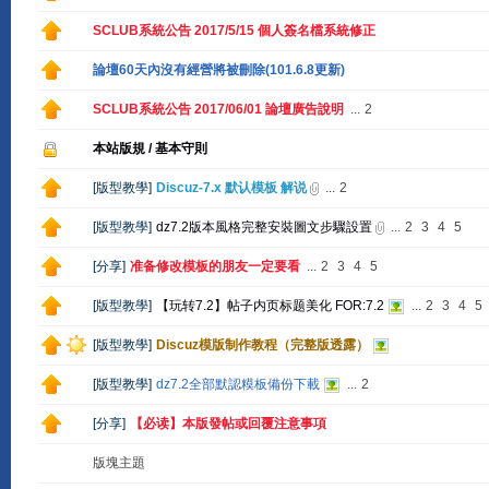
SCLUB系統公告 2017/5/15 個人簽名檔系統修正
論壇60天內沒有經營將被刪除(101.6.8更新)
SCLUB系統公告 2017/06/01 論壇廣告說明
...
2
本站版規 / 基本守則
[
版型教學
]
Discuz-7.x 默认模板 解说
...
2
[
版型教學
]
dz7.2版本風格完整安裝圖文步驟設置
...
2
3
4
5
[
分享
]
准备修改模板的朋友一定要看
...
2
3
4
5
[
版型教學
]
【玩转7.2】帖子内页标题美化 FOR:7.2
...
2
3
4
5
[
版型教學
]
Discuz模版制作教程（完整版透露）
[
版型教學
]
dz7.2全部默認糢板備份下載
...
2
[
分享
]
【必读】本版發帖或回覆注意事項
版塊主題