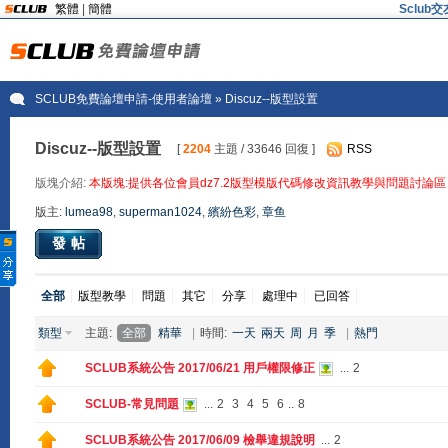
繁體
|
簡體
Sclu
SCLUB免費論壇申請-使用者論壇
» Discuz--版型設置
Discuz--版型設置
[
2204
主題 / 33646 回復 ]
RSS
版塊介紹:
本版塊:提供各位會員dz7.2版型模版代碼修改資訊教學與問題討論區
版主:
lumea98
,
superman1024
,
繽紛色彩
,
章鱼
發帖
全部
版型教學
問題
其它
分享
處理中
已回答
類型
主題:
全部
精華
|
時間:
一天
兩天
周
月
季
|
熱門
SCLUB系統公告 2017/06/21 用戶權限修正
...
2
SCLUB-常見問題
...
2
3
4
5
6
..
8
SCLUB系統公告 2017/06/09 檢舉違規說明
...
2