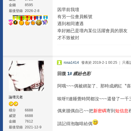
金錢
8595
因早前我壇
最後登錄
2026-2-8
有另一位會員帳號
遇到相同遭遇
幸好她已是壇內某位活躍會員的朋友
才不致被封
rosa1414
發表於 2019-2-1 00:25
|
只看
回復
1#
繽紛色彩
阿哦~~~偶被綁架了、那時成網紅〝
論壇元老
唉呀!!連睡覺時間都沒~~~還發了一
積分
6688
偶來贖偶自己~~把
新密碼
寄到
短信息
威望
6688
金錢
7612
請記得泡咖啡給偶
最後登錄
2021-12-9