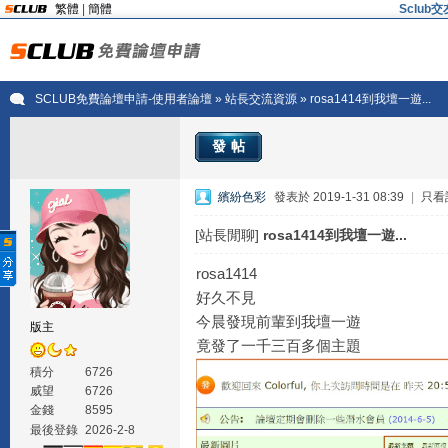
繁體
|
簡體
Sclu
SCLUB免費論壇申請-使用者論壇
»
站長交流資源
» rosa1414到我壇一遊...
發帖
繽紛色彩
發表於 2019-1-31 08:39
|
只看
[站長閒聊]
rosa1414到我壇一遊...
rosa1414
好久不見
今晨發現前輩到我壇一遊
版主
竟發了一千三百多個主題
積分
6726
威望
6726
金錢
8595
最後登錄
2026-2-8