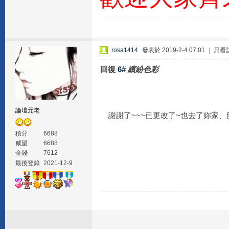
rosa1414
發表於 2019-2-4 07:01
|
只看
回復
6#
繽紛色彩
論壇元老
謝謝了~~~已更改了~也去了妳家、
積分
6688
威望
6688
金錢
7612
最後登錄
2021-12-9