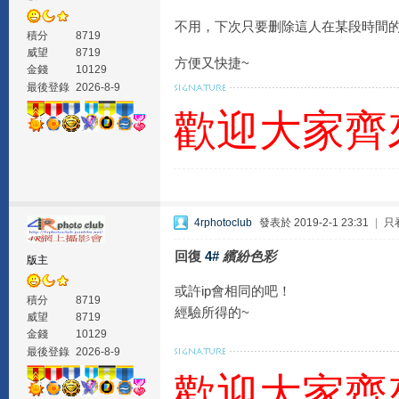
不用，下次只要删除這人在某段時間的
積分
8719
威望
8719
方便又快捷~
金錢
10129
最後登錄
2026-8-9
歡迎大家齊
4rphotoclub
發表於 2019-2-1 23:31
|
只
回復
4#
繽紛色彩
版主
或許ip會相同的吧！
積分
8719
經驗所得的~
威望
8719
金錢
10129
最後登錄
2026-8-9
歡迎大家齊