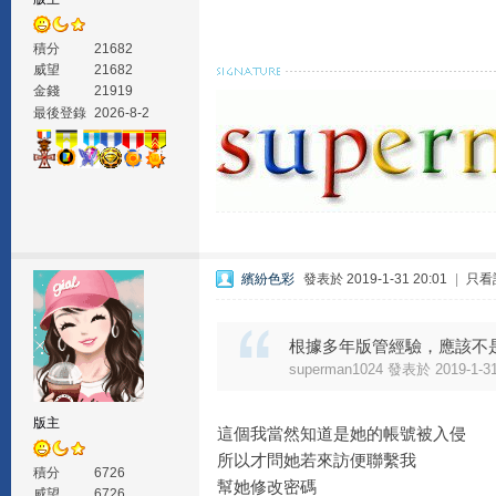
積分
21682
威望
21682
金錢
21919
最後登錄
2026-8-2
繽紛色彩
發表於 2019-1-31 20:01
|
只看
根據多年版管經驗，應該不
superman1024 發表於 2019-1-31
版主
這個我當然知道是她的帳號被入侵
所以才問她若來訪便聯繫我
積分
6726
幫她修改密碼
威望
6726