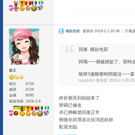
繽紛色彩
發表於 2019-2-1 20:38
|
只看
回復 繽紛色彩
阿哦~~~偶被綁架了、那時
版主
唉呀!!連睡覺時間都沒~~~還發
rosa1414 發表於 2019-2-1 00:25
積分
6726
威望
6726
金錢
8595
終於都見到姐姐來了
最後登錄
2026-2-8
密碼已修改
亦已將帳號回復正常
稍後在此壇送出短消息給妳
歡迎光臨