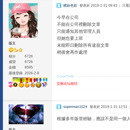
繽紛色彩
發表於 2019-1-31 09:43
|
只看
今早在公司
不能在公司裡刪除文章
只能通知其他管理人員
但她也要上班
版主
未能即日刪除所有違規文章
稍後會再作處理
積分
6726
威望
6726
金錢
8595
最後登錄
2026-2-8
交换论坛链结
superman1024
發表於 2019-1-31 12:51
根據多年版管經驗，應該不是同一個
版主