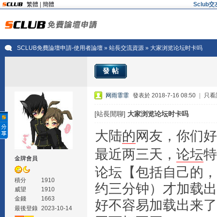
繁體
|
簡體
Sclu
SCLUB免費論壇申請-使用者論壇
»
站長交流資源
» 大家浏览论坛时卡吗
發帖
网雨霏霏
發表於 2018-7-16 08:50
|
只看
[站長閒聊]
大家浏览论坛时卡吗
大陆
的
网友，你们好
最近两三天，
论坛
特
金牌會員
论坛【包括自己的，
積分
1910
约三分钟）才加载出
威望
1910
金錢
1663
好不容易加载出来了
最後登錄
2023-10-14