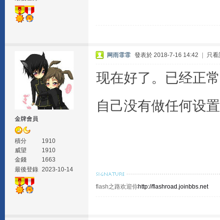
网雨霏霏
發表於 2018-7-16 14:42
|
只看
现在好了。已经正常
自己没有做任何设置
金牌會員
積分
1910
威望
1910
金錢
1663
最後登錄
2023-10-14
flash之路欢迎你
http://flashroad.joinbbs.net