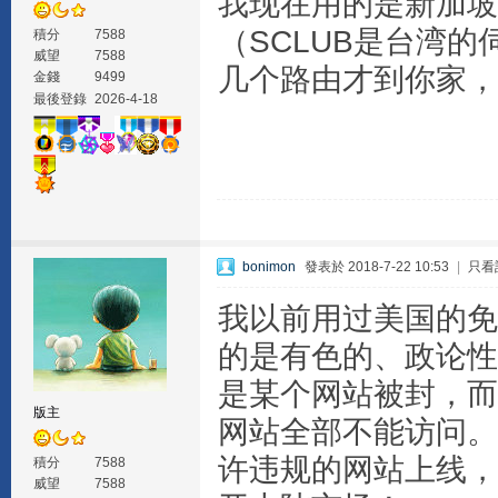
我现在用的是新加坡
（SCLUB是台湾
積分
7588
威望
7588
几个路由才到你家，
金錢
9499
最後登錄
2026-4-18
bonimon
發表於 2018-7-22 10:53
|
只看
我以前用过美国的免
的是有色的、政论性
是某个网站被封，而
版主
网站全部不能访问。
许违规的网站上线，
積分
7588
威望
7588