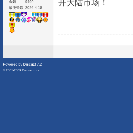
开大陆市场！
金錢
9499
最後登錄
2026-4-18
Powered by
Discuz!
7.2
© 2001-2009
Comsenz Inc.