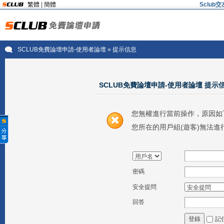
繁體
|
簡體
Sclu
SCLUB免費論壇申請-使用者論壇
» 提示信息
SCLUB免費論壇申請-使用者論壇 提示
您無權進行當前操作，原因如
您所在的用戶組(遊客)無法進
密碼
安全提問
回答
記
登錄