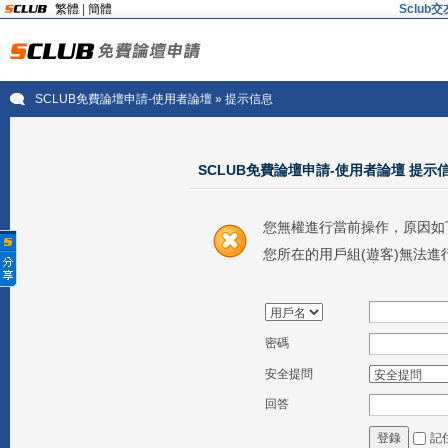
繁體
|
簡體
Sclu
SCLUB免費論壇申請-使用者論壇
» 提示信息
SCLUB免費論壇申請-使用者論壇 提示
您無權進行當前操作，原因如
您所在的用戶組(遊客)無法進
密碼
安全提問
回答
記
登錄