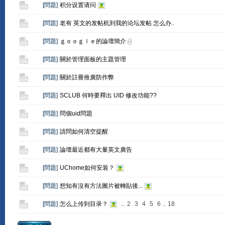
[
問題
]
积分设置请问
[
問題
]
老有 英文的发帖机到我的论坛发帖 怎么办..
[
問題
]
ｇｏｏｇｌｅ的論壇簡介
[
問題
]
關於管理面板的主題管理
[
問題
]
關於註冊推廣防作弊
[
問題
]
SCLUB 何時要釋出 UID 修改功能??
[
問題
]
問個uid問題
[
問題
]
請問如何清空提醒
[
問題
]
論壇最近都有大量英文廣告
[
問題
]
UChome如何安装？
[
問題
]
想知有沒有方法圖片被轉貼後...
[
問題
]
怎么上传到目录？
...
2
3
4
5
6
..
18