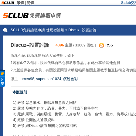
繁體
|
簡體
Sclu
SCLUB免費論壇申請-使用者論壇
» Discuz--設置討論
Discuz--設置討論
[
4396
主題 / 33809 回復 ]
RSS
版塊介紹: 此版塊開放給大家使用，如下:
1若有dz7.2相關，設置代碼自己心得教學作品，在此分享給其他會員
2此版提供各位會員，有關設置問題求助發帖與相關主題教學相互技術交流切
版主:
lumea98
,
superman1024
,
繽紛色彩
本版規則
1) 嚴禁 惡意灌水、推帖及無意義之回帖
2) 嚴禁 發帖內容含：恐嚇、暴力、不雅或不良等字句
3) 嚴禁 罵戰，例如騷擾、挑釁、人身攻擊、粗俗、色情、暴力、侮辱或引
4) 嚴禁 公開他人通訊資料
5) 嚴禁 與Discuz設置無關之發帖或回帖