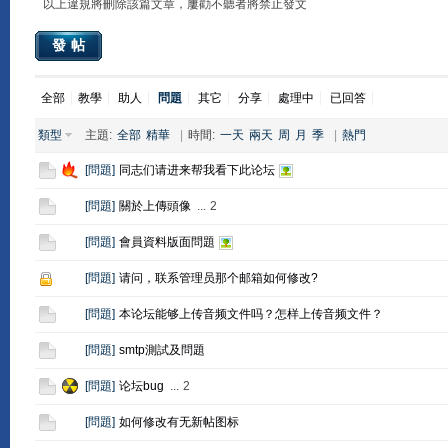
以上違規將刪除該篇文章，屢勸不聽者將禁止發文
發帖
全部
教學
助人
問題
其它
分享
處理中
已回答
類型
主題:
全部
精華
|
時間:
一天
兩天
周
月
季
|
熱門
[
問題
]
同志们请进来帮我看下此论坛
[
問題
]
關於上傳頭像
...
2
[
問題
]
會員資料版面問題
[
問題
]
请问，联系管理员那个邮箱如何修改?
[
問題
]
本论坛能够上传音频文件吗？怎样上传音频文件？
[
問題
]
smtp測試及問題
[
問題
]
论坛bug
...
2
[
問題
]
如何修改有无新帖图标