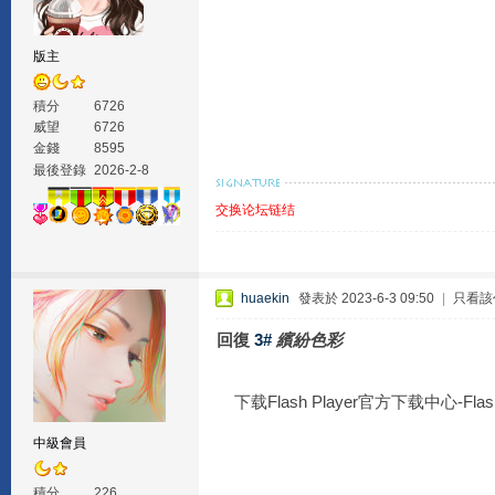
版主
積分
6726
威望
6726
金錢
8595
最後登錄
2026-2-8
交换论坛链结
huaekin
發表於 2023-6-3 09:50
|
只看該
回復
3#
繽紛色彩
下载Flash Player官方下载中心-F
中級會員
積分
226