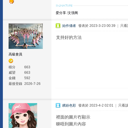
爱分享
/
文强阁
始作俑者
發表於 2023-3-23 00:39
|
只看
支持好的方法
高級會員
積分
663
威望
663
金錢
592
最後登錄
2026-7-26
繽紛色彩
發表於 2023-4-2 02:01
|
只看
裡面的圖片冇顯示
睇唔到圖片內容