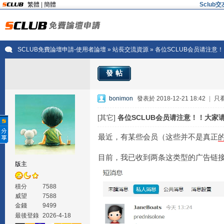
繁體
|
簡體
Sclu
SCLUB免費論壇申請-使用者論壇
»
站長交流資源
» 各位SCLUB会员请注
發帖
bonimon
發表於 2018-12-21 18:42
|
只
[其它]
各位SCLUB会员请注意！！大家
最近，有某些会员（这些并不是真正
目前，我已收到两条这类型的广告链
版主
積分
7588
威望
7588
金錢
9499
最後登錄
2026-4-18