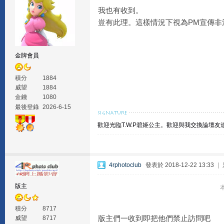
我也有收到。
豈有此理。這樣情況下視為PM宣傳非
金牌會員
積分
1884
威望
1884
金錢
1080
最後登錄
2026-6-15
歡迎光臨T.W.P碧姬公主。
歡迎與我交換論壇友
4rphotoclub
發表於 2018-12-22 13:33
|
版主
本
積分
8717
版主們一收到即把他們禁止訪問吧
威望
8717