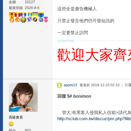
金錢
10127
最後登錄
2026-8-6
這些全是廣告機械人
只禁止發言他們仍可發短訊的
一定要禁止訪問
歡迎大家齊
appre23
發表於 2018-12-23 02:10
|
只
回復
5#
bonimon
管大:有黑客入侵我私人信箱>請代為
高級會員
http://sclub.com.tw/discuz/pm.php?fi
積分
803