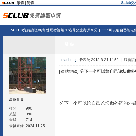
繁體
|
簡體
Sclu
SCLUB免費論壇申請-使用者論壇
»
站長交流資源
» 分下一个可以给自己论坛
發帖
macheng
發表於 2018-8-24 14:58
|
只看該
[建站經驗]
分下一个可以给自己论坛做外
高級會員
分下一个可以给自己论坛做外链的外
積分
990
威望
990
金錢
714
最後登錄
2024-11-25