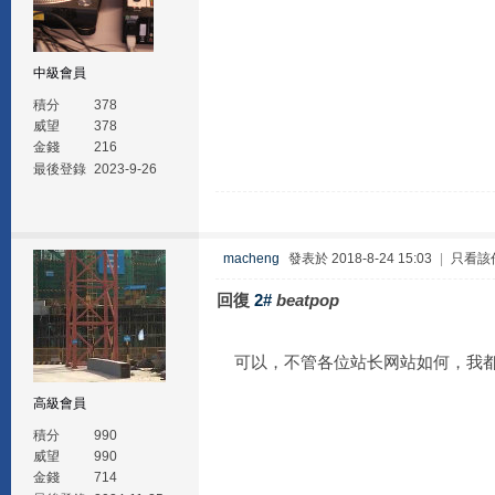
中級會員
積分
378
威望
378
金錢
216
最後登錄
2023-9-26
macheng
發表於 2018-8-24 15:03
|
只看該
回復
2#
beatpop
可以，不管各位站长网站如何，我都
高級會員
積分
990
威望
990
金錢
714