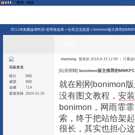
繁體
|
簡體
Sclu
SCLUB免費論壇申請-使用者論壇
»
站長交流資源
» bonimon版主推荐的M
發帖
macheng
發表於 2018-8-15 12:58
|
只看該
高級會員
[站長閒聊]
bonimon版主推荐的MMK
積分
990
就在刚刚bonimon
威望
990
金錢
714
没有图文教程，
安装
最後登錄
2024-11-25
bonimon，网雨
索，终于把站给架起
很长，其实也担心这