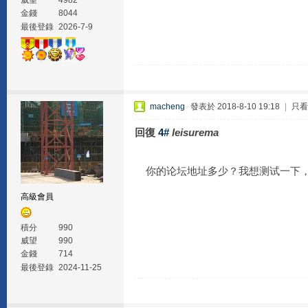
威望
4982
金錢
8044
最後登錄
2026-7-9
macheng
發表於 2018-8-10 19:18
|
只看
回復
4#
leisurema
你的论坛地址多少？我想测试一下，
高級會員
積分
990
威望
990
金錢
714
最後登錄
2024-11-25