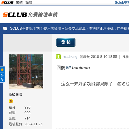
繁體
|
簡體
Sclu
SCLUB免費論壇申請-使用者論壇
»
站長交流資源
» 有关防止注册机，广告机
發帖
macheng
發表於 2018-8-10 18:55
|
只看
回復
5#
bonimon
这么一来好多功能都局限了，签名也
高級會員
積分
990
威望
990
金錢
714
最後登錄
2024-11-25