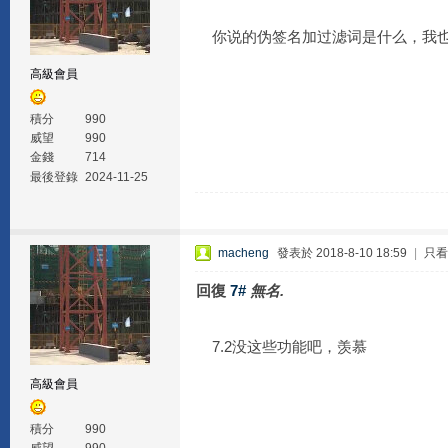
你说的伪签名加过滤词是什么，我也
高級會員
積分
990
威望
990
金錢
714
最後登錄
2024-11-25
macheng
發表於 2018-8-10 18:59
|
只看
回復
7#
無名.
7.2没这些功能吧，羡慕
高級會員
積分
990