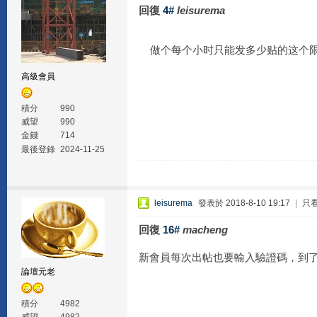
回復
4#
leisurema
做个每个小时只能发多少贴的这个限
高級會員
積分
990
威望
990
金錢
714
最後登錄
2024-11-25
leisurema
發表於 2018-8-10 19:17
|
只
回復
16#
macheng
新會員每次出帖也要輸入驗證碼，到了
論壇元老
積分
4982