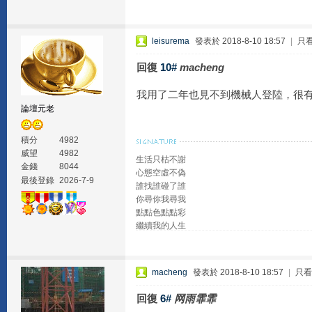
leisurema
發表於 2018-8-10 18:57
|
只
回復
10#
macheng
我用了二年也見不到機械人登陸，很
論壇元老
積分
4982
威望
4982
生活只枯不謝
金錢
8044
心態空虛不偽
最後登錄
2026-7-9
誰找誰碰了誰
你尋你我尋我
點點色點點彩
繼續我的人生
macheng
發表於 2018-8-10 18:57
|
只看
回復
6#
网雨霏霏