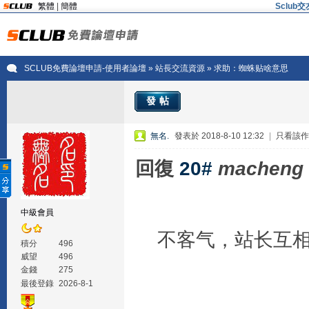
繁體
|
簡體
Sclu
SCLUB免費論壇申請-使用者論壇
»
站長交流資源
» 求助：蜘蛛贴啥意思
發帖
無名.
發表於 2018-8-10 12:32
|
只看該作
回復
20#
macheng
中級會員
不客气，站长互相
積分
496
威望
496
金錢
275
最後登錄
2026-8-1