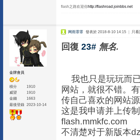
flash之路欢迎你
http://flashroad.joinbbs.net
网雨霏霏
發表於 2018-8-10 14:15
|
只看
回復
23#
無名.
金牌會員
我也只是玩玩而已。
積分
1910
网站，就很不错。有
威望
1910
传自己喜欢的网站源
金錢
1663
最後登錄
2023-10-14
这是我申请并上传制作
flash.mmkfc.com
不清楚对于新版本d