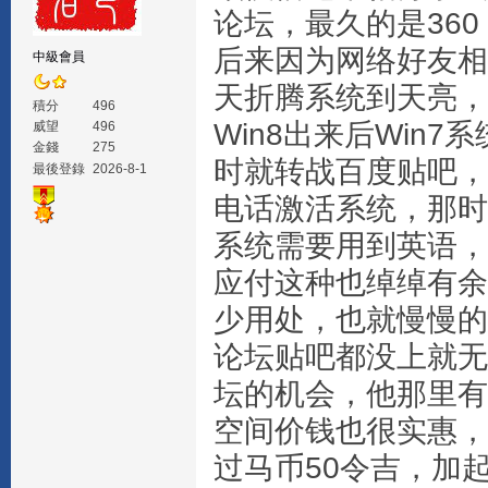
论坛，最久的是36
后来因为网络好友相继
中級會員
天折腾系统到天亮，
積分
496
Win8出来后Win
威望
496
金錢
275
时就转战百度贴吧，
最後登錄
2026-8-1
电话激活系统，那时
系统需要用到英语，
应付这种也绰绰有余
少用处，也就慢慢的
论坛贴吧都没上就无
坛的机会，他那里有
空间价钱也很实惠，从
过马币50令吉，加