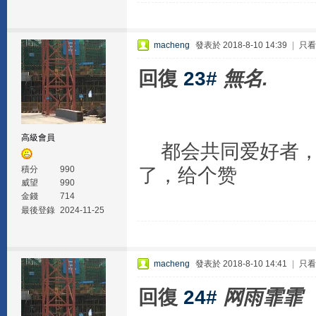
macheng
發表於 2018-8-10 14:39
|
只看
回復
23#
無名.
高級會員
都会共同爱好者，
了，给个赞
積分
990
威望
990
金錢
714
最後登錄
2024-11-25
macheng
發表於 2018-8-10 14:41
|
只看
回復
24#
网雨霏霏