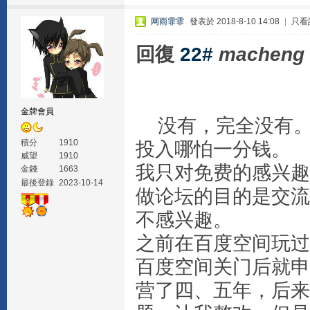
网雨霏霏
發表於 2018-8-10 14:08
|
只看
回復
22#
macheng
金牌會員
没有，完全没有。
積分
1910
投入哪怕一分钱。
威望
1910
我只对免费的感兴趣
金錢
1663
最後登錄
2023-10-14
做论坛的目的是交流f
不感兴趣。
之前在百度空间玩过
百度空间关门后就申
营了四、五年，后来