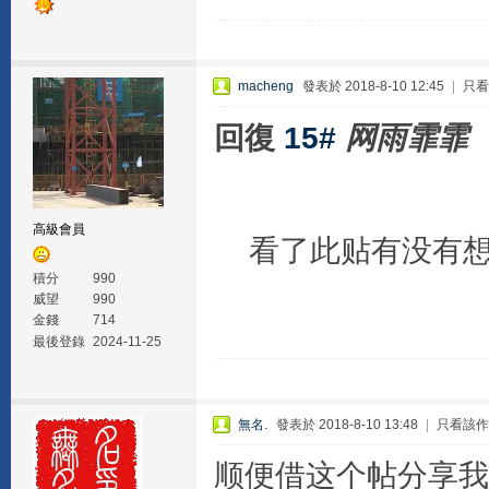
macheng
發表於 2018-8-10 12:45
|
只看
回復
15#
网雨霏霏
高級會員
看了此贴有没有想
積分
990
威望
990
金錢
714
最後登錄
2024-11-25
無名.
發表於 2018-8-10 13:48
|
只看該作
顺便借这个帖分享我