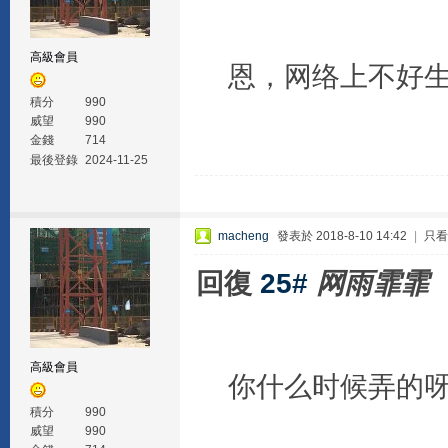
高級會員
恩，网络上不好生
積分
990
威望
990
金錢
714
最後登錄
2024-11-25
macheng
發表於 2018-8-10 14:42
|
只看
回復
25#
网雨霏霏
高級會員
你什么时候弄的呀
積分
990
威望
990