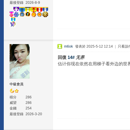
最後登錄
2026-8-9
m6ok
發表於 2025-5-12 12:14
|
只看該
回復
14#
无界
估计你现在依然在用梯子看外边的世
中級會員
積分
286
威望
286
金錢
254
最後登錄
2026-3-20