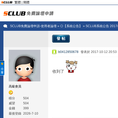
繁體
|
簡體
SCLUB免費論壇申請-使用者論壇
»
◎【系統公告】
» SCLUB系統公告 2017
發帖
b0412850678
發表於 2017-10-12 20:53
收到了
高級會員
積分
504
威望
504
金錢
399
最後登錄
2026-7-10