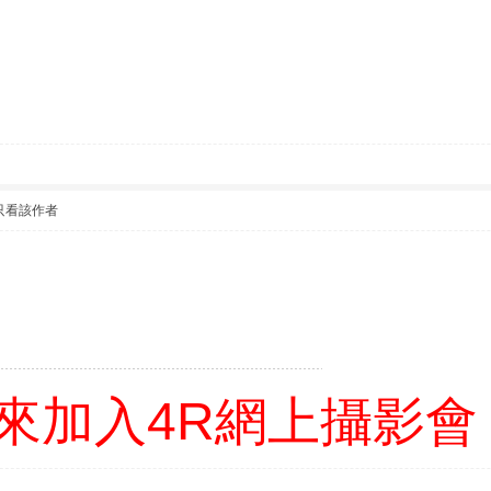
只看該作者
來加入4R網上攝影會