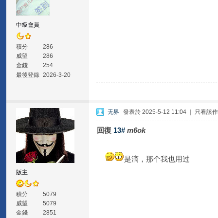
中級會員
積分
286
威望
286
金錢
254
最後登錄
2026-3-20
无界
發表於 2025-5-12 11:04
|
只看該
回復
13#
m6ok
是滴，那个我也用过
版主
積分
5079
威望
5079
金錢
2851