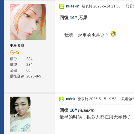
huaekin
發表於 2025-5-14 21:36
|
只看
回復
14#
无界
我第一次用的也是这个
中級會員
積分
234
威望
234
金錢
68
最後登錄
2026-8-9
m6ok
發表於 2025-5-15 19:53
|
只看該
回復
16#
huaekin
最早的时候，很多人都在用无界梯子