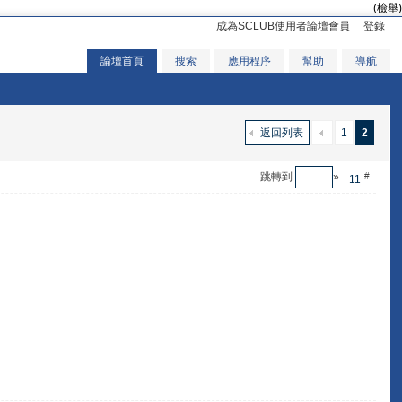
(檢舉)
成為SCLUB使用者論壇會員
登錄
論壇首頁
搜索
應用程序
幫助
導航
返回列表
1
2
跳轉到
»
#
11