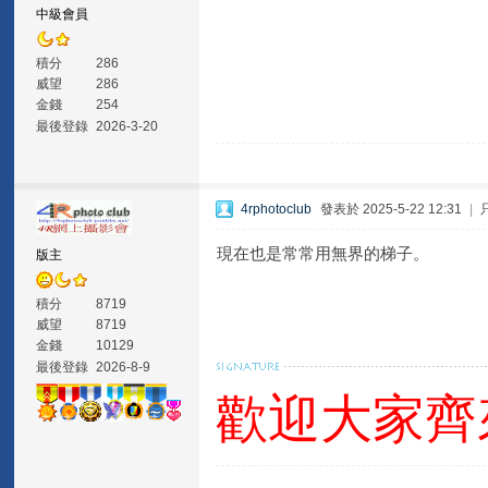
中級會員
積分
286
威望
286
金錢
254
最後登錄
2026-3-20
4rphotoclub
發表於 2025-5-22 12:31
|
現在也是常常用無界的梯子。
版主
積分
8719
威望
8719
金錢
10129
最後登錄
2026-8-9
歡迎大家齊