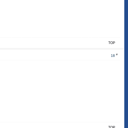
TOP
#
18
TOP