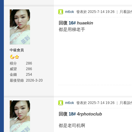
m6ok
發表於 2025-7-14 19:26
|
只看該
回復
16#
huaekin
都是用梯老手
中級會員
積分
286
威望
286
金錢
254
最後登錄
2026-3-20
m6ok
發表於 2025-7-14 19:26
|
只看該
回復
18#
4rphotoclub
都是老司机啊