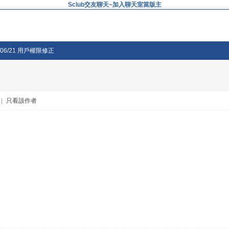
Sclub交友聊天~加入聊天室當版主
/06/21 用戶權限修正
|
只看該作者