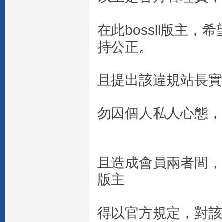
在此bossll版主
持公正。
且提出該違規站長實
勿因個人私人心態，
且造成會員兩者間，
版主
得以官方規定，對該