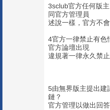
3sclub官方任何
同官方管理員
述說一樣，官方不會
4官方一律禁止有色
官方論壇出現
違規著一律永久禁止
5由無界版主提出建
鏈？
官方管理以做出回答