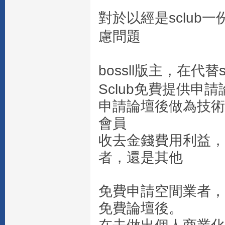
對於以經是sclub
慮問題
bossll版主，在代替s
Sclub免費提供
申請論壇後做為技術
會員
收去金錢費用利益，
者，還是其他
免費申請空間業者，
免費論壇後。