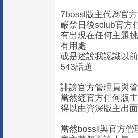
7bossl版主代為
嚴禁日後sclub官
有出現在任何主題挑
有用處
或是述說我認識以前
543話題
誹謗官方管理員與管
當然經官方任何版主
得以由資深版主出面
當然bossll與官