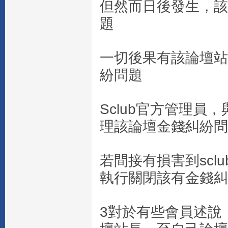
但然而日後發生，該
題
一切後果有該論壇站
紛問題
Sclub官方管理
理該論壇金錢糾紛問
若間接有損害到sc
執行關閉該有金錢糾
3對於有些會員述說