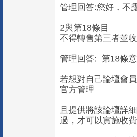
管理回答:您好，不
2與第18條目
不得轉售第三者並收
管理回答: 第18
若想對自己論壇會員
官方管理
且提供將該論壇詳細
過，才可以實施收費