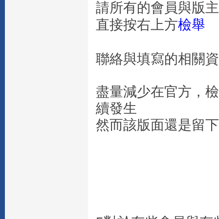
請所有的會員與版主
直接按右上方
檢舉
聯絡與填寫的相關資
盡量減少在官方，檢
續發生
然而該版面還是留下