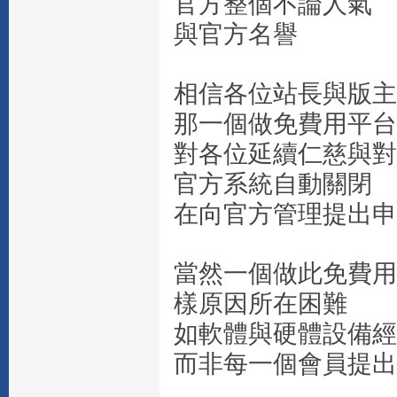
官方整個不論人氣
與官方名譽
相信各位站長與版主
那一個做免費用平台
對各位延續仁慈與對
官方系統自動關閉
在向官方管理提出申
當然一個做此免費用
樣原因所在困難
如軟體與硬體設備經
而非每一個會員提出