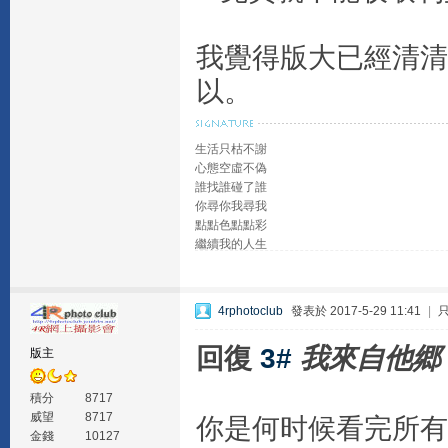
我覺得版大已經清清
以。
生活只枯不謝
心態空虛不偽
誰找誰碰了誰
你尋你我尋我
點點色點點彩
繼續我的人生
4rphotoclub
發表於 2017-5-29 11:41
|
回復
3#
我來自他郷
版主
積分
8717
威望
8717
你是何时候看完所有
金錢
10127