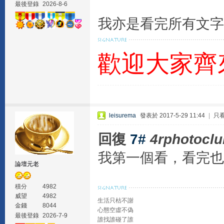
最後登錄
2026-8-6
我亦是看完所有文字
歡迎大家齊
leisurema
發表於 2017-5-29 11:44
|
只
回復
7#
4rphotoclu
我第一個看，看完也
論壇元老
積分
4982
威望
4982
生活只枯不謝
金錢
8044
心態空虛不偽
最後登錄
2026-7-9
誰找誰碰了誰