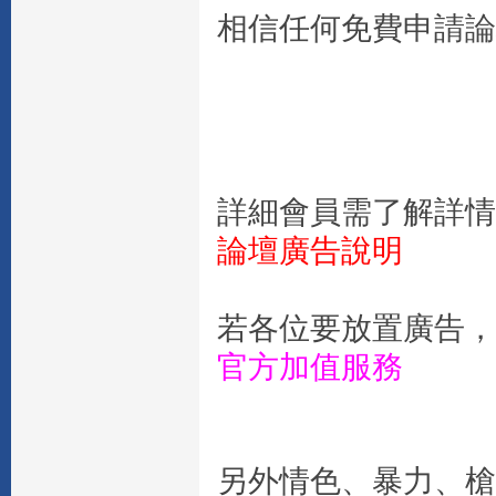
相信任何免費申請論
詳細會員需了解詳情
論壇廣告說明
若各位要放置廣告，
官方加值服務
另外情色、暴力、槍