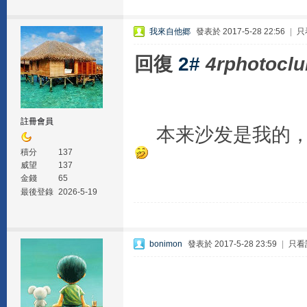
我來自他郷
發表於 2017-5-28 22:56
|
只
回復
2#
4rphotoclu
註冊會員
本来沙发是我的，
積分
137
威望
137
金錢
65
最後登錄
2026-5-19
bonimon
發表於 2017-5-28 23:59
|
只看