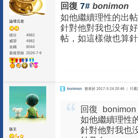
回復
7#
bonimon
如他繼續理性的出帖
論壇元老
針對他對我也没有好
積分
4982
帖，如這樣做也算針
威望
4982
金錢
8044
最後登錄
2026-7-9
bonimon
發表於 2017-3-24 20:46
|
只看
回復 bonimon
如他繼續理性
針對他對我也没
版主