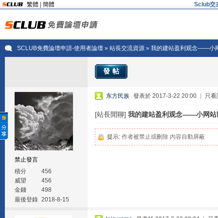
繁體
|
簡體
Sclu
SCLUB免費論壇申請-使用者論壇
»
站長交流資源
» 我的建站盈利观念——小
發帖
东方民族
發表於 2017-3-22 20:00
|
只看
[站長閒聊]
我的建站盈利观念——小网站
提示:
作者被禁止或刪除 內容自動屏蔽
禁止發言
積分
456
威望
456
金錢
498
最後登錄
2018-8-15