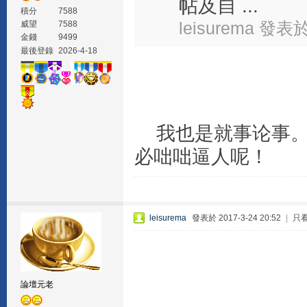
帖及自 ...
積分
7588
leisurema 發表於 
威望
7588
金錢
9499
最後登錄
2026-4-18
我也是就事论事。
必咄咄逼人呢！
leisurema
發表於 2017-3-24 20:52
|
只
論壇元老