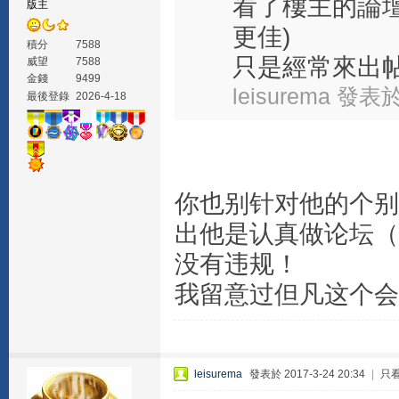
看了樓主的論
版主
更佳)
積分
7588
只是經常來出帖
威望
7588
金錢
9499
leisurema 發表於 
最後登錄
2026-4-18
你也别针对他的个别
出他是认真做论坛（
没有违规！
我留意过但凡这个会
leisurema
發表於 2017-3-24 20:34
|
只