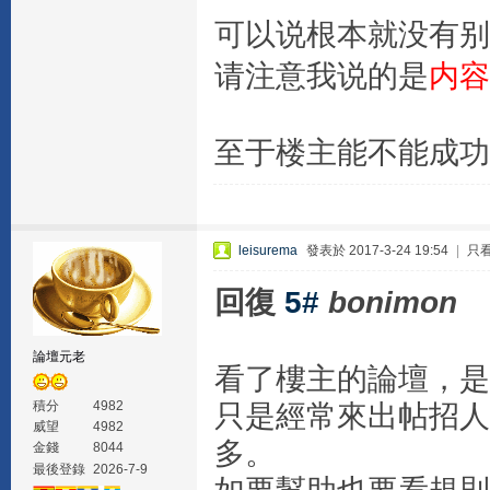
可以说根本就没有别
请注意我说的是
内容
至于楼主能不能成功
leisurema
發表於 2017-3-24 19:54
|
只
回復
5#
bonimon
論壇元老
看了樓主的論壇，是
積分
4982
只是經常來出帖招人
威望
4982
多。
金錢
8044
最後登錄
2026-7-9