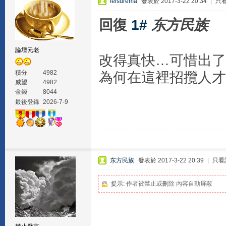
leisurema
發表於 2017-3-22 20:34
|
只
回復
1#
东方民族
論壇元老
改得真快…可惜出了
積分
4982
為何在這裡招攬人才
威望
4982
金錢
8044
最後登錄
2026-7-9
东方民族
發表於 2017-3-22 20:39
|
只看
提示:
作者被禁止或刪除 內容自動屏蔽