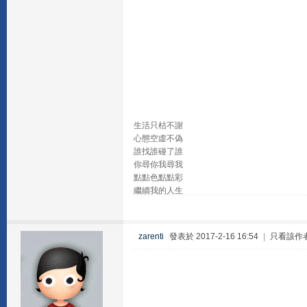
生活只枯不謝
心態空虛不偽
誰找誰碰了誰
你尋你我尋我
點點色點點彩
繼續我的人生
zarenti
發表於 2017-2-16 16:54
|
只看該作