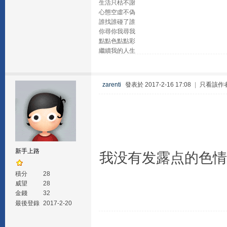
生活只枯不謝
心態空虛不偽
誰找誰碰了誰
你尋你我尋我
點點色點點彩
繼續我的人生
zarenti
發表於 2017-2-16 17:08
|
只看該作
新手上路
我没有发露点的色情
積分
28
威望
28
金錢
32
最後登錄
2017-2-20