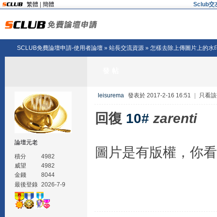
繁體
|
簡體
Sclu
SCLUB免費論壇申請-使用者論壇
»
站長交流資源
» 怎樣去除上傳圖片上的水
發帖
leisurema
發表於 2017-2-16 16:51
|
只看該
回復
10#
zarenti
論壇元老
圖片是有版權，你看
積分
4982
威望
4982
金錢
8044
最後登錄
2026-7-9