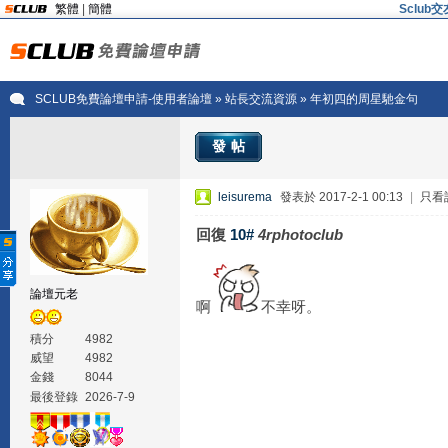
繁體
|
簡體
Sclu
SCLUB免費論壇申請-使用者論壇
»
站長交流資源
» 年初四的周星馳金句
發帖
leisurema
發表於 2017-2-1 00:13
|
只看
回復
10#
4rphotoclub
論壇元老
啊
不幸呀。
積分
4982
威望
4982
金錢
8044
最後登錄
2026-7-9