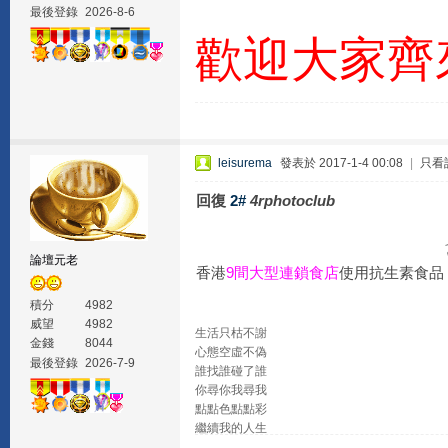
最後登錄
2026-8-6
歡迎大家齊
leisurema
發表於 2017-1-4 00:08
|
只看
回復
2#
4rphotoclub
論壇元老
香港
9間大型連鎖食店
使用抗生素食品
積分
4982
威望
4982
生活只枯不謝
金錢
8044
心態空虛不偽
最後登錄
2026-7-9
誰找誰碰了誰
你尋你我尋我
點點色點點彩
繼續我的人生