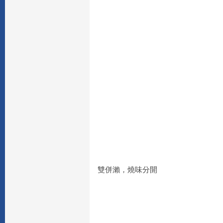
雙併瀨，燒味分開