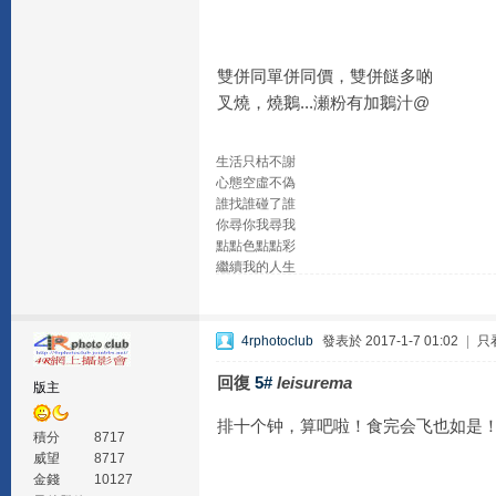
雙併同單併同價，雙併餸多啲
叉燒，燒鵝...瀬粉有加鵝汁@
生活只枯不謝
心態空虛不偽
誰找誰碰了誰
你尋你我尋我
點點色點點彩
繼續我的人生
4rphotoclub
發表於 2017-1-7 01:02
|
只
回復
5#
leisurema
版主
排十个钟，算吧啦！食完会飞也如是
積分
8717
威望
8717
金錢
10127