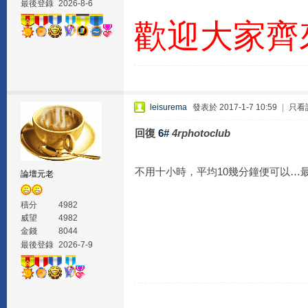
最後登錄
2026-8-6
歡迎大家齊
leisurema
發表於 2017-1-7 10:59
|
只看
回復
6#
4rphotoclub
不用十小時，平均10幾分鐘便可以…最
論壇元老
積分
4982
威望
4982
金錢
8044
最後登錄
2026-7-9