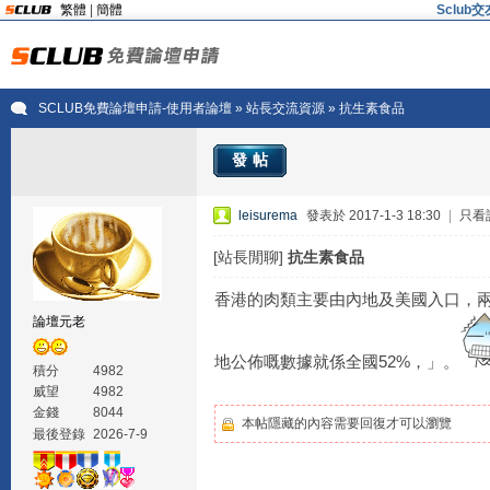
繁體
|
簡體
Sclu
SCLUB免費論壇申請-使用者論壇
»
站長交流資源
» 抗生素食品
發帖
leisurema
發表於 2017-1-3 18:30
|
只看
[站長閒聊]
抗生素食品
香港的肉類主要由內地及美國入口，
論壇元老
地公佈嘅數據就係全國52%，」。
積分
4982
威望
4982
金錢
8044
本帖隱藏的內容需要回復才可以瀏覽
最後登錄
2026-7-9