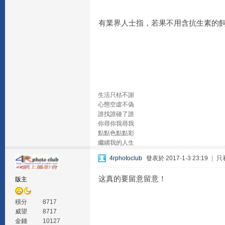
有業界人士指，若果不用含抗生素的
生活只枯不謝
心態空虛不偽
誰找誰碰了誰
你尋你我尋我
點點色點點彩
繼續我的人生
4rphotoclub
發表於 2017-1-3 23:19
|
只
这真的要留意留意！
版主
積分
8717
威望
8717
金錢
10127