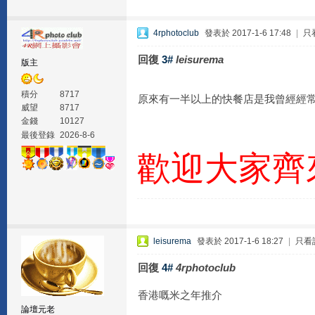
4rphotoclub
發表於 2017-1-6 17:48
|
只
回復
3#
leisurema
版主
積分
8717
原來有一半以上的快餐店是我曾經經
威望
8717
金錢
10127
最後登錄
2026-8-6
歡迎大家齊
leisurema
發表於 2017-1-6 18:27
|
只看
回復
4#
4rphotoclub
香港嘅米之年推介
論壇元老