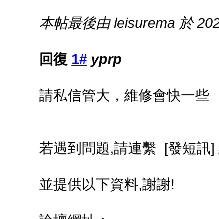
本帖最後由 leisurema 於 2023
回復
1#
yprp
請私信管大，維修會快一些
若遇到問題,請連繫 [發短訊] 
並提供以下資料,謝謝!