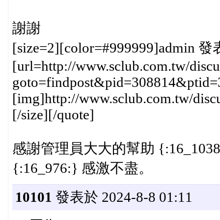
謝謝
[size=2][color=#999999]admin 發表
[url=http://www.sclub.com.tw/discu
goto=findpost&pid=308814&ptid=
[img]http://www.sclub.com.tw/disc
[/size][/quote]
感謝管理員大大的幫助 {:16_10
{:16_976:} 感激不盡。
10101
發表於 2024-8-8 01:11