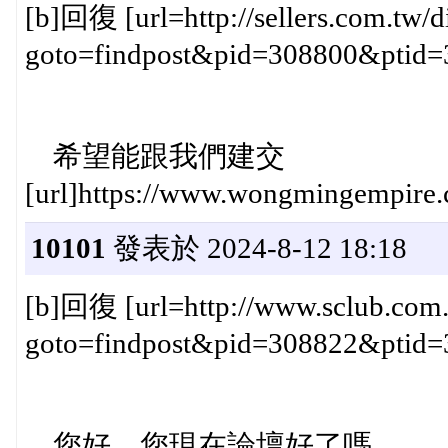
[b]回復 [url=http://sellers.com.tw/d
goto=findpost&pid=308800&ptid=382
希望能跟我們建交
[url]https://www.wongmingempire.
10101
發表於 2024-8-12 18:18
[b]回復 [url=http://www.sclub.com.t
goto=findpost&pid=308822&ptid=382
您好，您現在論壇好了嗎