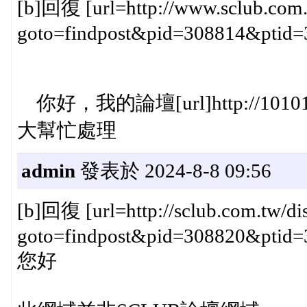
[b]回復 [url=http://www.sclub.com.t
goto=findpost&pid=308814&ptid=382
你好，我的論壇[url]http://1010
大幫忙處理
admin
發表於 2024-8-8 09:56
[b]回復 [url=http://sclub.com.tw/dis
goto=findpost&pid=308820&ptid=382
您好